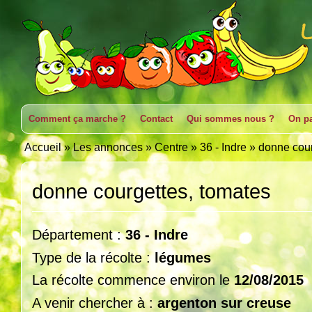
Comment ça marche ?
Contact
Qui sommes nous ?
On pa
Accueil
»
Les annonces
»
Centre
»
36 - Indre
»
donne cour
donne courgettes, tomates
Département :
36 - Indre
Type de la récolte :
légumes
La récolte commence environ le
12/08/2015
A venir chercher à :
argenton sur creuse