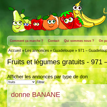
Comment ça marche ?
Contact
Qui sommes nous ?
On pa
Accueil
»
Les annonces
»
Guadeloupe
»
971 – Guadelou
Fruits et légumes gratuits - 97
Afficher les annonces par type de don
donne BANANE